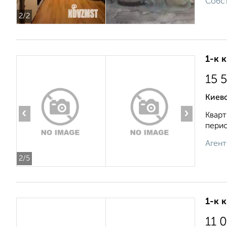
Собст
2
/2
1-к 
15 
Киев
‹
›
Кварт
перио
Агент
2
/5
1-к 
11 