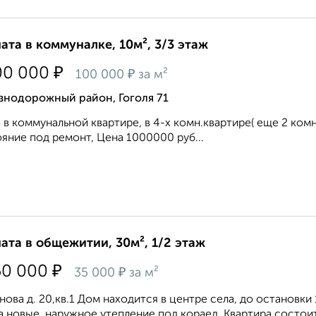
ата в коммуналке, 10м², 3/3 этаж
₽
00 000
₽
100 000
за м²
знодорожный район, Гоголя 71
 в коммунальной квартире, в 4-х комн.квартире( еще 2 комна
яние под ремонт, Цена 1000000 руб...
ата в общежитии, 30м², 1/2 этаж
₽
50 000
₽
35 000
за м²
нова д. 20,кв.1 Дом находится в центре села, до остановк
а новые, наружное утепление под кораед. Квартира состоит и