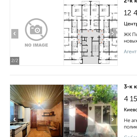
2-к 
12 
Центр
‹
›
ЖК По
новых
Агент
2
/2
3-к 
4 1
Киев
‹
›
Не аг
полик