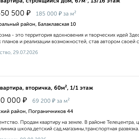
квартира, строящийся дом, 67м², 13/16 этаж
₽
450 500
₽
185 000
за м²
альный район, Балаклавская 10
эма - это территория вдохновения и творческих идей Зде
 планов и реализации возможностей, став автором своей 
ство, 29.07.2026
квартира, вторичка, 60м², 1/1 этаж
₽
50 000
₽
69 200
за м²
ский район, Пограничников 44
ентство. Продам квартиру на земле. В районе Телецентра,
линика школа,детский сад,магазины,транспортная развязка.