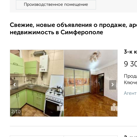
Производственное помещение
Свежие, новые объявления о продаже, а
недвижимость в Симферополе
3-к 
9 3
Прода
Ключе
‹
›
Агент
2
/10