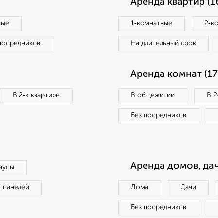
Аренда квартир (1
ные
1‑комнатные
2‑к
посредников
На длительный срок
Аренда комнат (17
В 2‑к квартире
В общежитии
В 2
Без посредников
Аренда домов, дач
аусы
п панелей
Дома
Дачи
Без посредников