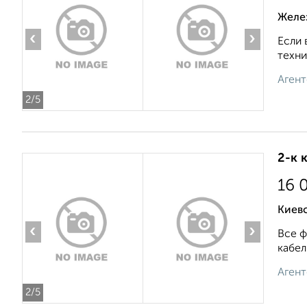
Желе
‹
›
Если 
техни
Агент
2
/5
2-к 
16 
Киевс
‹
›
Все ф
кабел
Агент
2
/5