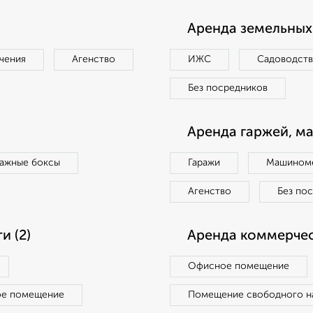
Аренда земельных 
чения
Агенство
ИЖС
Садоводст
Без посредников
Аренда гаржей, м
ражные боксы
Гаражи
Машиноме
Агенство
Без по
 (2)
Аренда коммерчес
Офисное помещение
ое помещение
Помещение свободного н