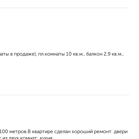
ты в продаже), пл.комнаты 10 кв.м., балкон 2,9 кв.м.,
и 100 метров.В квартире сделан хороший ремонт: двери
з двух комнат; кухня, ...