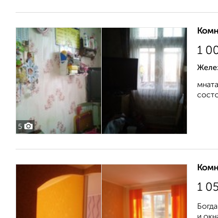
Комн
1 0
Желе
мната
состо
5
Комн
1 0
Богда
и окн