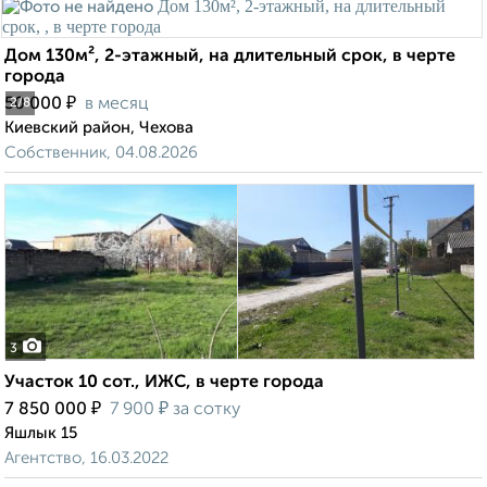
Дом 130м², 2-этажный, на длительный срок, в черте
города
₽
50 000
в месяц
2
/8
Киевский район, Чехова
Собственник, 04.08.2026
3
Участок 10 сот., ИЖС, в черте города
₽
₽
7 850 000
7 900
за сотку
Яшлык 15
Агентство, 16.03.2022