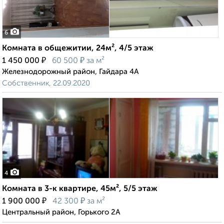
6
Комната в общежитии, 24м², 4/5 этаж
₽
₽
1 450 000
60 500
за м²
Железнодорожный район, Гайдара 4А
Собственник, 22.09.2020
4
Комната в 3-к квартире, 45м², 5/5 этаж
₽
₽
1 900 000
42 300
за м²
Центральный район, Горького 2А