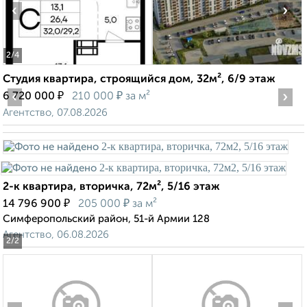
‹
›
2
/4
Студия квартира, строящийся дом, 32м², 6/9 этаж
‹
₽
₽
›
6 720 000
210 000
за м²
Агентство, 07.08.2026
2-к квартира, вторичка, 72м², 5/16 этаж
₽
₽
14 796 900
205 000
за м²
Симферопольский район, 51-й Армии 128
Агентство, 06.08.2026
2
/2