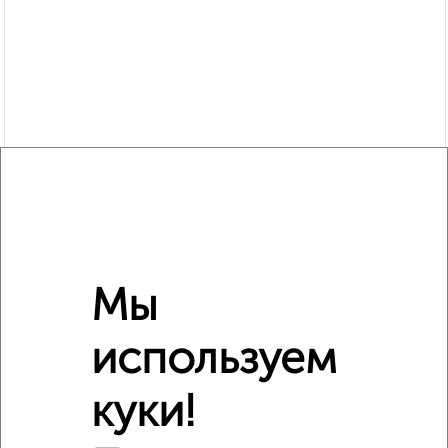
Сравнение средних цен
1‑комнатные квартиры с похожей площадью ±10%
Мы
₽
7 200 000
используем
₽
6 540 009
куки!
₽
7 170 000