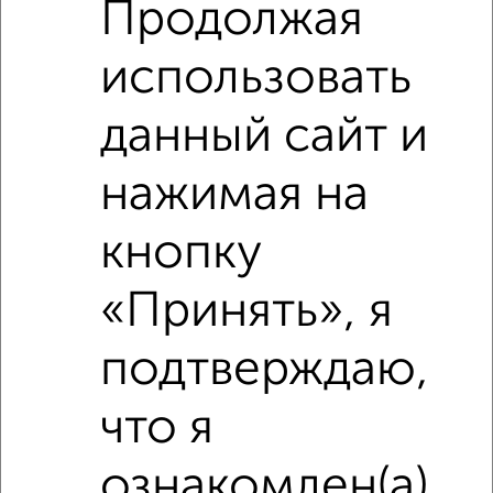
Продолжая
Средняя цена район
Это предложение
Средняя цена по городу
использовать
данный сайт и
Похожие предложения рядом
1‑комнатные квартиры недалеко от
нажимая на
кнопку
«Принять», я
подтверждаю,
что я
ознакомлен(а)