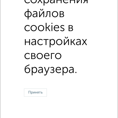
в новостройках
в панельном доме
файлов
с раздельным санузлом
площадью до 40 м²
cookies в
↑ НАВЕРХ К МЕНЮ
настройках
Однокомнатные
Двухкомнатные
Трехкомнатные
4‑комнатные
своего
Квартиры студии
От застройщика
Без посредников
Вторичное жилье
В новостройке
В строящемся доме
В новом доме
браузера.
Контакты
Политика конфиденциальности
Пользовательское соглашение
Симферополь, улица Жуковского 26
© 2015–2026
Сайт-доска объявлений недвижимости
О проекте
Реклама на портале
Новости
Статьи
Блог
Риэлторы
Агентства
Принять
Застройщики
Ипотечный калькулятор
Консультации по недвижимости
Разместить объявление
Скачать приложение
Соцсети (vk.com | t.me | dzen.ru)