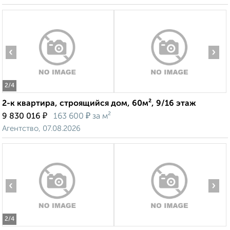
‹
›
2
/4
2-к квартира, строящийся дом, 60м², 9/16 этаж
₽
₽
9 830 016
163 600
за м²
Агентство, 07.08.2026
‹
›
2
/4