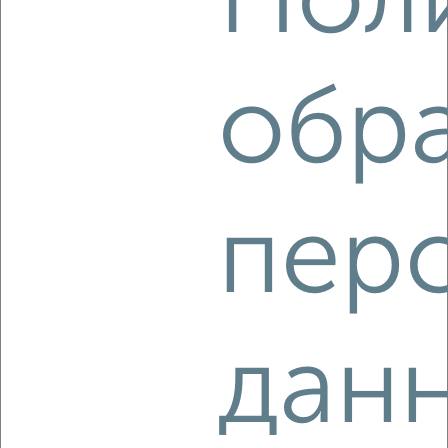
Пол
‹
›
обр
2
/2
2-к квартира, вторичка, 63м², 6/16 этаж
₽
₽
11 010 000
175 100
за м²
Агентство, 07.08.2026
пер
‹
›
дан
2
/2
2-к квартира, строящийся дом, 67м², 5/16 этаж
₽
₽
10 693 970
158 900
за м²
Центральный район, Балаклавская 10