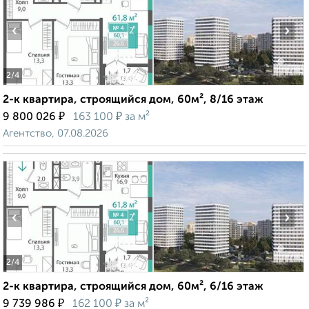
‹
›
2
/4
2-к квартира, строящийся дом, 60м², 8/16 этаж
₽
₽
9 800 026
163 100
за м²
Агентство, 07.08.2026
‹
›
2
/4
2-к квартира, строящийся дом, 60м², 6/16 этаж
₽
₽
9 739 986
162 100
за м²