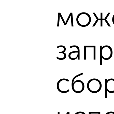
Агентство, 07.08.2026
мож
‹
›
запр
2
/2
2-к квартира, вторичка, 53м², 6/14 этаж
₽
₽
2 800 000
53 400
за м²
Железнодорожный район, мкр. Маршала Жукова, Маршала
сбор
Жукова 17
Собственник, 07.08.2026
‹
›