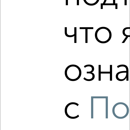
₽
₽
11 858 400
180 000
за м²
Агентство, 07.08.2026
что 
‹
›
озна
2
/10
2-к квартира, вторичка, 63м², 10/16 этаж
₽
₽
11 325 000
180 100
за м²
Агентство, 07.08.2026
с
По
‹
›