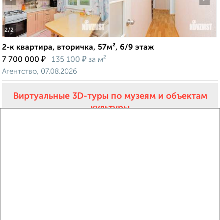
2
/2
2-к квартира, вторичка, 57м², 6/9 этаж
₽
₽
7 700 000
135 100
за м²
Агентство, 07.08.2026
Виртуальные 3D-туры по музеям и объектам
культуры
‹
›
2
/2
2-к квартира, строящийся дом, 60м², 2/16 этаж