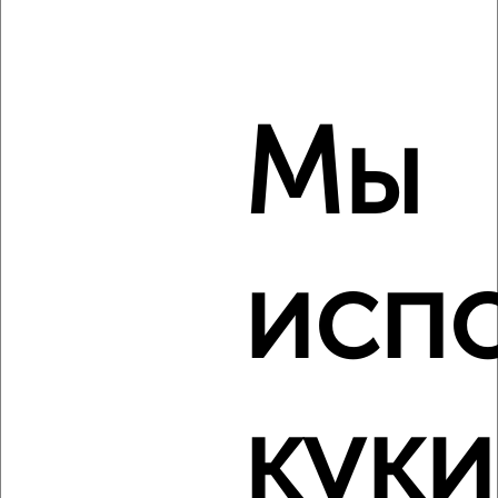
₽
₽
9 616 000
160 000
за м²
Агентство, 07.08.2026
Мы
‹
›
2
/2
исп
2-к квартира, вторичка, 66м², 7/9 этаж
₽
₽
21 999 000
335 400
за м²
Железнодорожный район, ЖК 788-й, Дзюбанова 11
Агентство, 07.08.2026
куки
‹
›