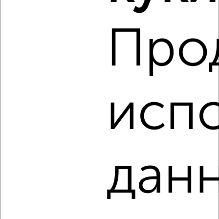
2
/2
Про
2-к квартира, вторичка, 64м², 1/5 этаж
₽
₽
8 000 000
125 000
за м²
Киевский район, ЖК 180-й, Киевская 161
Агентство, 07.08.2026
испо
‹
›
данн
2
/2
2-к квартира, вторичка, 48м², 2/5 этаж
₽
₽
8 300 000
173 000
за м²
Агентство, 07.08.2026