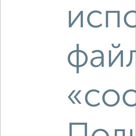
исп
2
/4
2-к квартира, строящийся дом, 60м², 16/16 этаж
₽
₽
10 040 005
167 100
за м²
Агентство, 07.08.2026
фай
‹
›
«coo
2
/2
2-к квартира, строящийся дом, 57м², 9/9 этаж
₽
₽
9 133 602
160 000
за м²
Агентство, 07.08.2026