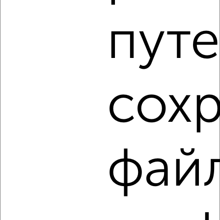
1 / 7
2
путе
Как купить двухкомнатную квартиру, c площадью до 80
м² в Симферополе на сайте Симферополь-
недвижимость?
Используя удобную форму поиска с множеством
фильтров и сортировкой по параметрам, вы можете
сох
подобрать для покупки двухкомнатную квартиру, c
площадью до 80 м² в Симферополе.
Найденные предложения: 406 объявлений, можно
посмотреть в виде списка или на карте, с описанием,
расположением, ценой и другими подробностями.
фай
Подберите подходящую недвижимость из предложений
от собственников, риэлторов, застройщиков и агенств
недвижимости, связаться с ними можно по телефону или
написать сообщение в любом удобном для вас
мессенджере, это безопасно и бесплатно.
Для покупки квартиры доступна ипотека от крупнейших