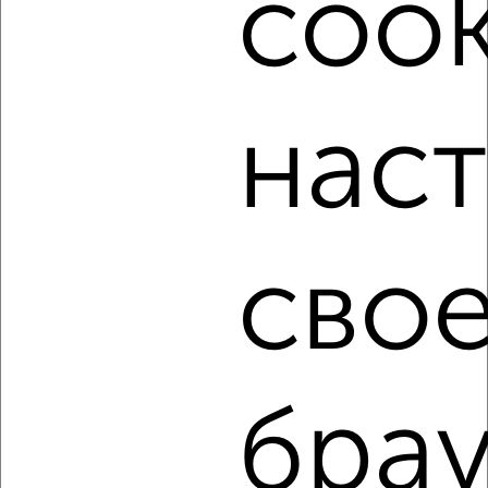
cook
банков России: СберБанк, ВТБ, Альфа-Банк,
Россельхозбанк, Совкомбанк, Т-Банк, Росбанк, Почта
Банк на сумму от 400 000 до 120 000 000 рублей сроком
до 30 лет.
Сайт работает во многих городах России.
нас
Сколько стоит купить двухкомнатную квартиру в
Симферополе?
Цена недвижимости: мин. от
2800000
руб. до макс.
21999000
руб.
сво
Средняя цена:
10489134
руб.
Цена за м2: от
58333
руб. до
278468
руб.
Средняя цена за м2:
171953
руб.
Площадь: от
48
м2 до
79
м2
брау
Средняя площадь:
61
м2