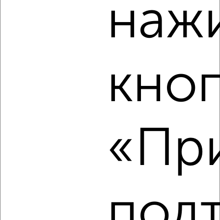
наж
‹
›
кно
2
/2
2-к квартира, строящийся дом, 55м², 7/9 этаж
₽
₽
10 191 500
187 000
за м²
Агентство, 07.08.2026
«При
‹
›
под
2
/2
2-к квартира, вторичка, 66м², 2/16 этаж