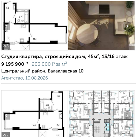
‹
›
2
/8
Студия квартира, строящийся дом, 45м², 13/16 этаж
₽
₽
9 195 900
203 000
за м²
Центральный район, Балаклавская 10
Агентство, 10.08.2026
‹
›
2
/2