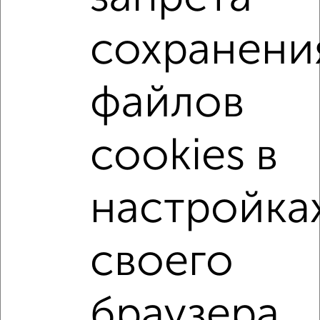
до 30 лет.
Сайт работает во многих городах России.
сохранени
Сколько стоит купить студию квартиру в Симферополе?
Цена недвижимости: мин. от
7125300
руб. до макс.
файлов
9195900
руб.
Средняя цена:
8157550
руб.
cookies в
Цена за м2: от
203580
руб. до
204353
руб.
Средняя цена за м2:
203938
руб.
настройка
Площадь: от
35
м2 до
45
м2
Средняя площадь:
40
м2
своего
↑ НАВЕРХ К МЕНЮ
Однокомнатные
Двухкомнатные
Трехкомнатные
4‑комнатные
браузера.
Квартиры студии
От застройщика
Без посредников
Вторичное жилье